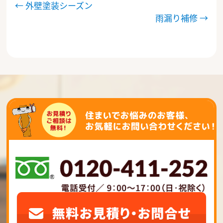
投
←
外壁塗装シーズン
雨漏り補修
→
稿
ナ
ビ
ゲ
ー
シ
ョ
ン