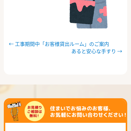
投
←
工事期間中「お客様貸出ルーム」のご案内
稿
あると安心な手すり
→
ナ
ビ
ゲ
ー
シ
ョ
ン