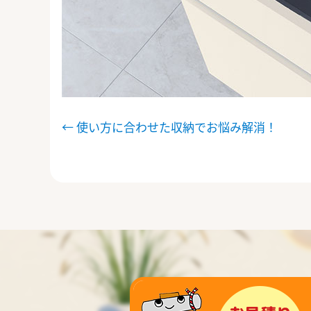
投
←
使い方に合わせた収納でお悩み解消！
稿
ナ
ビ
ゲ
ー
シ