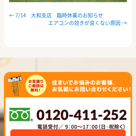
投
←
7/14 大和支店 臨時休業のお知らせ
エアコンの効きが良くない原因
→
稿
ナ
ビ
ゲ
ー
シ
ョ
ン