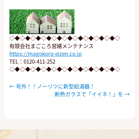
◇◆◇◆◇◆◇◆◇◆◇◆◇◆◇◆◇◆◇◆◇
有限会社まごころ営繕メンテナンス
https://magokoro-eizen.co.jp
TEL：0120-411-252
◇◆◇◆◇◆◇◆◇◆◇◆◇◆◇◆◇◆◇◆◇
投
←
号外！！ノーリツに新型給湯器！
稿
断熱ガラスで「イイネ！」を
→
ナ
ビ
ゲ
ー