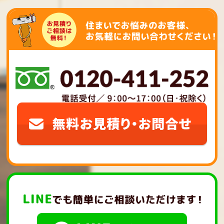
シ
ョ
ン