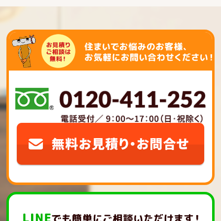
ー
シ
ョ
ン