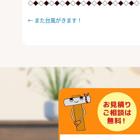
◇◆◇◆◇◆◇◆◇◆◇◆◇◆◇◆◇◆◇◆◇
投
←
また台風がきます！
稿
ナ
ビ
ゲ
ー
シ
ョ
ン