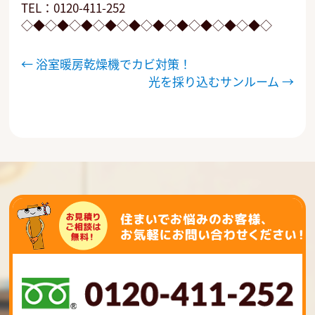
TEL：0120-411-252
◇◆◇◆◇◆◇◆◇◆◇◆◇◆◇◆◇◆◇◆◇
投
←
浴室暖房乾燥機でカビ対策！
稿
光を採り込むサンルーム
→
ナ
ビ
ゲ
ー
シ
ョ
ン