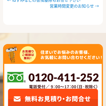
稿
営業時間変更のお知らせ
→
ナ
ビ
ゲ
ー
シ
ョ
ン