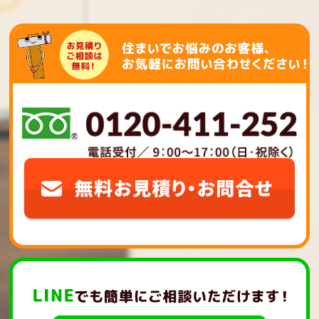
ー
シ
ョ
ン