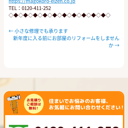
https://magokoro-eizen.co.jp
TEL：0120-411-252
◇◆◇◆◇◆◇◆◇◆◇◆◇◆◇◆◇◆◇◆◇
投
←
小さな修理でも承ります
稿
新年度に入る前にお部屋のリフォームをしません
ナ
か
→
ビ
ゲ
ー
シ
ョ
ン