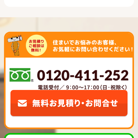
ゲ
ー
シ
ョ
ン