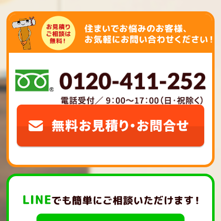
シ
ョ
ン