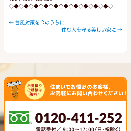
◇◆◇◆◇◆◇◆◇◆◇◆◇◆◇◆◇◆◇◆◇
投
←
台風対策を今のうちに
稿
住む人を守る美しい家に
→
ナ
ビ
ゲ
ー
シ
ョ
ン