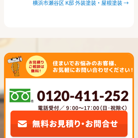
横浜市瀬谷区 K邸 外装塗装・屋根塗装
→
稿
ナ
ビ
ゲ
ー
シ
ョ
ン